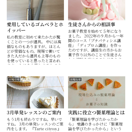
愛用しているゴムベラとホ
生徒さんからの相談事
イッパー
お菓子教室を始めて５年になり
ました。 2022年の９月から一年
私の教室に初めて来たかたが驚
間のコース「プチパティシエ講
くことの一つが道具。 中には高
座」「ディプロム講座」を作っ
価なものもありますが、ほとん
たのですが、講座生の方からお
どが安価なもの。現場で働いて
菓子作り以外のことで生徒さん
きた人だから道具も上等のもの
から相談を受けることがありま
を使っていると思ったと言われ
す。 主に２つ。 ...
ます。 なにを上等とするかです
が、高い＝良いものとは限らな...
お知らせ
お知らせ
3月単発レッスンのご案内
実践に役立つ製菓理論とは
もう1月も終わりですね。早いで
「製菓理論を学びたかったか
すね。 3月の単発レッスンのご案
ら」 受講のきっかけに「製菓理
内をします。 『Tarte citron 』
論を学びたかったから」という