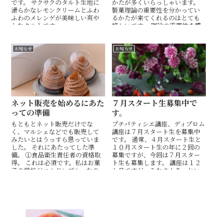
です。 サクサクのタルト生地に
かたが多くいらっしゃいます。
滑らかなレモンクリームとふわ
製菓理論の重要性を分かってい
ふわのメレンゲが美味しい爽や
るかたが来てくれるのはとても
かなタルトです。 ...
嬉しいです。 理論の重要性を感
じているのは大体の方が...
お知らせ
お知らせ
ネット販売を始めるにあた
７月スタート生募集中で
っての準備
す。
もともとネット販売だけでな
プチパティシエ講座、ディプロム
く、マルシェなどでも販売して
講座は７月スタート生を募集中
みたいとはうっすら思っていま
です。 通常、４月スタート生と
した。 それにあたってした準
１０月スタート生の年に２回の
備。 ①食品衛生責任者の資格取
募集ですが、今回は７月スター
得。 これは必須です。私はお菓
ト生も募集します。 講座は１２
子の学校がコルドンブルーなの
か月ですが、みなさんあっとい
で、製菓衛生士の...
う間だったと言います。 ...