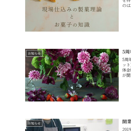
のは
5
お知らせ
5周
ット
体金
が聞
開
お知らせ
20