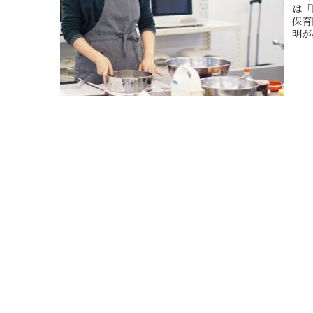
は「
保育
明が