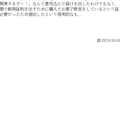
開業するぞ～！」なんて意気込んで届けを出したわけでもなく、
園で勤務証明を出すために個人でお菓子教室をしているという証
必要だったため提出したという現実的なも...
2024.10.01