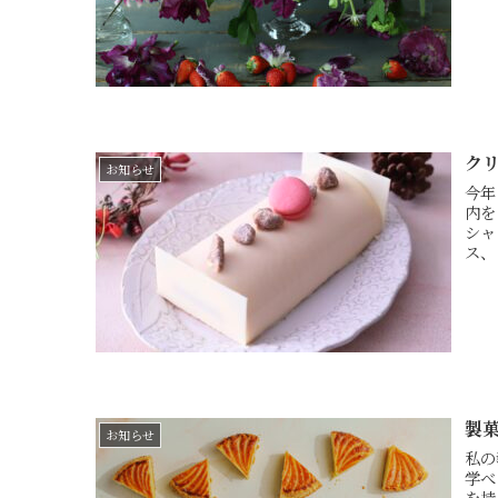
ク
お知らせ
今年
内を
シャ
ス、
製
お知らせ
私の
学べ
を持