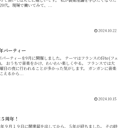
20代。現場で働いてみて、...
2024.10.22
周年パーティー
年パーティーを9月に開催しました。 テーマはフランスのfête(フェ
)。 おうちで音楽をかけ、わいわい楽しくやる。 フランスでは大
曜日の夜に行われることが多かった気がします。 ガンガンに音楽
こえるから...
2024.10.15
業５周年！
19年９月１９日に開業届を出してから、５年が経ちました。 その時