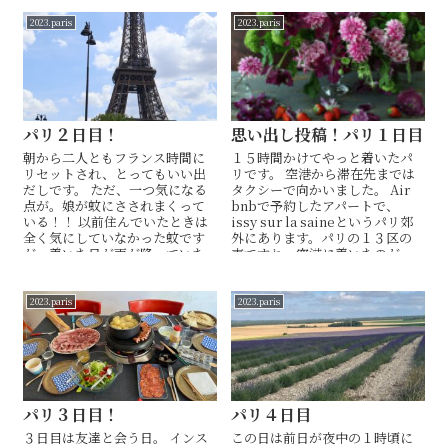
2023.paris
2023.paris
パリ２日目！
思い出し投稿！パリ１日目
朝から二人ともフランス時間に
１５時間かけてやっと着いたパ
リセットされ、とってもいい出
リです。 空港から滞在先までは
だしです。 ただ、一つ気になる
タクシーで向かいました。 Air
点が。娘が蚊にさされまくって
bnbで予約したアパートで、
いる！！ 以前住んでいたときは
issy sur la saineというパリ郊
全く気にしていなかった蚊です
外にあります。パリの１３区の
が、着いた日が雨が降っていた
南ですね。空港に着いたのが...
ようでそこで蚊が大量発生した...
2023.paris
2023.paris
パリ３日目！
パリ４日目
３日目は友達と会う日。 インス
この日は前日が夜中の１時頃に