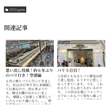
2023.paris
関連記事
2023.paris
2023.paris
思い出し投稿！約６年ぶり
パリ５日目！
のパリ行き！空港編
５日目ともなるとパリ滞在は折
り返し地点。もうすでに悲しく
６月に娘とパリに行ってきまし
なってきています。 でも、これ
た。 私は2017年９月に本帰国し
からたくさん会う人がいるので
て以来なので、約６年ぶりで
す。 この日はお昼にフォンテー
す。娘はお腹のなかにいまし
ヌブローからパリ郊外へ帰って
た。 帰国して出産して育児して
きて、ランチをパリ市内でする
いたらコロナ渦になり。。。 昨
予定。パリで初めて働いたケー...
年義理の妹がイギリスから遊び
に来た時は羽田空港国...