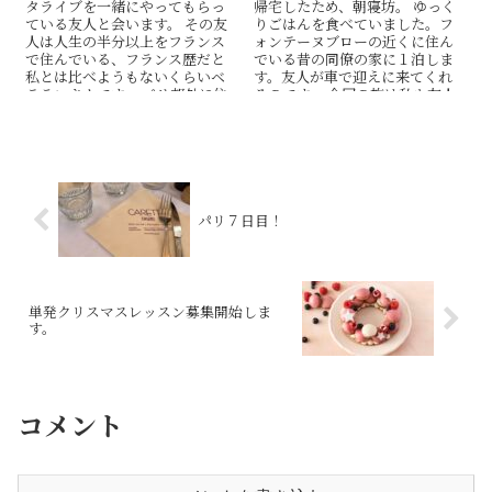
タライブを一緒にやってもらっ
帰宅したため、朝寝坊。 ゆっく
ている友人と会います。 その友
りごはんを食べていました。フ
人は人生の半分以上をフランス
ォンテーヌブローの近くに住ん
で住んでいる、フランス歴だと
でいる昔の同僚の家に１泊しま
私とは比べようもないくらいベ
す。友人が車で迎えに来てくれ
テランさんです。 パリ郊外に住
るのです。 今回の旅は私も友人
んでいる友人宅まで行...
もみな子供がいるというところ...
パリ７日目！
単発クリスマスレッスン募集開始しま
す。
コメント