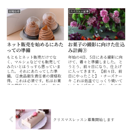
ズムすなわち「製菓理論」を説...
私はパリで...
お知らせ
スペシャル記事
ネット販売を始めるにあた
お菓子の撮影に向けた仕込
っての準備
み計画③
もともとネット販売だけでな
年始の4日、5日にある撮影に向
く、マルシェなどでも販売して
けて、着々と準備しました。 と
みたいとはうっすら思っていま
うとう、前々日になり、仕上げ
した。 それにあたってした準
に入ってきます。 【前々日、前
備。 ①食品衛生責任者の資格取
日にやったこと】 ・チーズケー
得。 これは必須です。私はお菓
キ これは低温でじっくり焼いて
子の学校がコルドンブルーなの
いくタイプのチーズケーキです。
で、製菓衛生士の...
柔らかく...
クリスマスレッスン募集開始します