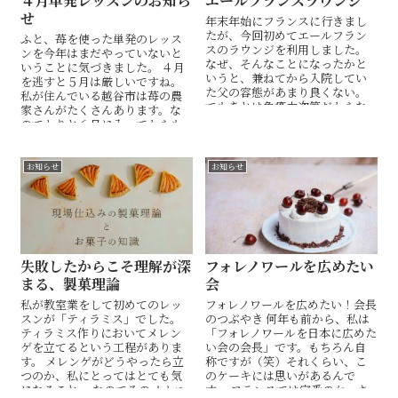
４月単発レッスンのお知ら
エールフランスラウンジ
せ
年末年始にフランスに行きまし
たが、今回初めてエールフラン
ふと、苺を使った単発のレッス
スのラウンジを利用しました。
ンを今年はまだやっていないと
なぜ、そんなことになったかと
いうことに気づきました。 ４月
いうと、兼ねてから入院してい
を逃すと５月は厳しいですね。
た父の容態があまり良くない。
私が住んでいる越谷市は苺の農
でもあとは免疫力次第だからな
家さんがたくさんあります。な
んとも言えない。と母から言わ
のでわりと６月に入ってからも
れ、急遽...
スーパーに苺が並んでいたりする
のです...
お知らせ
お知らせ
失敗したからこそ理解が深
フォレノワールを広めたい
まる、製菓理論
会
私が教室業をして初めてのレッ
フォレノワールを広めたい！会長
スンが「ティラミス」でした。
のつぶやき 何年も前から、私は
ティラミス作りにおいてメレン
「フォレノワールを日本に広めた
ゲを立てるという工程がありま
い会の会長」です。もちろん自
す。 メレンゲがどうやったら立
称ですが（笑）それくらい、こ
つのか、私にとってはとても気
のケーキには思いがあるんで
になること。 なのでそのメカニ
す。 フランスでは定番のケーキ